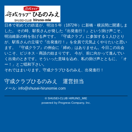
日本で初めての鉄道が、明治５年（1872年）に新橋・横浜間に開通しま
した。 その時、駅長さんが発した『出発進行！』という掛け声こそ、
明治維新の時を告げる声です。 『守成クラブ』に参加する１人ひとり
が、駅長さんの立場で『出発進行！』を全員で元気よくやりたいと思い
ます。 『守成クラブ』の例会に「締め」はありません。今日この出会
いこそ、ビジネス・商談の始まりです。 今が、前に向かって進んでい
く出発のときです。そういった意味を込め、私の掛け声とともに、「オ
ー！」とご唱和下さい。
それではまいります。守成クラブひるのみえ、出発進行！
守成クラブひるのみえ 運営担当
メール: info@shusei-hirunomie.com
© SHUSEI-CLUB HIRUNO_MIE
powered by Progress Company, Inc.